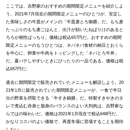
ここでは、吉野家のおすすめの期間限定メニューを紹介しよ
う。2021年7月現在の期間限定メニューのひとつが、安定し
た美味しさの牛皿がメインの「牛皿麦とろ御膳」だ。もち麦
たっぷりのもち麦ごはんと、出汁が効いたねばりけのあると
ろろが相性ばっちり。価格は税込657円だ。おすすめの期間
限定メニューのもうひとつは、ネバネバ食材の納豆とおくら
を中心に、卵黄や牛肉をトッピングした「ネバとろ牛丼」
だ。夏バテしやすいときにぴったりの一品である。価格は税
込657円だ。
過去に期間限定で販売されていたメニューも解説しよう。20
21年1月に販売されていた期間限定メニューが、一食で半日
分の野菜を摂取できる「牛すき鍋膳」だ。特製すきやきのタ
レで煮込む赤身と脂身のバランスのよい大判肉は、吉野家な
らではの味わいだ。価格は2021年1月現在で税込648円だ。
かなりコスパのよい価格で、再度冬場に登場することを期待
したい。