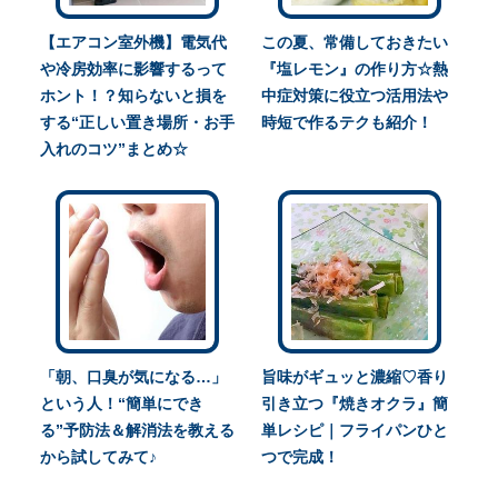
【エアコン室外機】電気代
この夏、常備しておきたい
や冷房効率に影響するって
『塩レモン』の作り方☆熱
ホント！？知らないと損を
中症対策に役立つ活用法や
する“正しい置き場所・お手
時短で作るテクも紹介！
入れのコツ”まとめ☆
「朝、口臭が気になる…」
旨味がギュッと濃縮♡香り
という人！“簡単にでき
引き立つ『焼きオクラ』簡
る”予防法＆解消法を教える
単レシピ｜フライパンひと
から試してみて♪
つで完成！