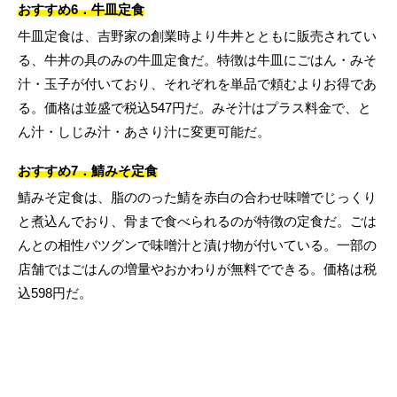
おすすめ6．牛皿定食
牛皿定食は、吉野家の創業時より牛丼とともに販売されてい
る、牛丼の具のみの牛皿定食だ。特徴は牛皿にごはん・みそ
汁・玉子が付いており、それぞれを単品で頼むよりお得であ
る。価格は並盛で税込547円だ。みそ汁はプラス料金で、と
ん汁・しじみ汁・あさり汁に変更可能だ。
おすすめ7．鯖みそ定食
鯖みそ定食は、脂ののった鯖を赤白の合わせ味噌でじっくり
と煮込んでおり、骨まで食べられるのが特徴の定食だ。ごは
んとの相性バツグンで味噌汁と漬け物が付いている。一部の
店舗ではごはんの増量やおかわりが無料でできる。価格は税
込598円だ。