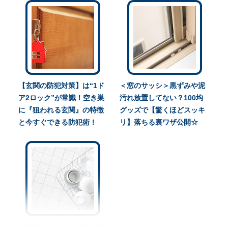
【玄関の防犯対策】は“1ド
＜窓のサッシ＞黒ずみや泥
ア2ロック”が常識！空き巣
汚れ放置してない？100均
に『狙われる玄関』の特徴
グッズで【驚くほどスッキ
と今すぐできる防犯術！
リ】落ちる裏ワザ公開☆
『水切りかご』って実は“雑