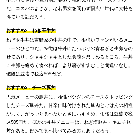
だ。コスパのよさが、老若男女を問わず幅広い世代に支持を
得ている証だろう。
おすすめ2．ねぎ玉牛丼
ねぎ玉牛丼は吉野家の牛丼の中で、根強いファンがいるメニ
ューのひとつだ。特徴は牛丼にたっぷりの青ねぎと生卵をの
せてあり、シャキシャキとした食感を楽しめるところ。牛丼
に生卵を絡めて食べれば、より箸がすすむこと間違いなし。
値段は並盛で税込505円だ。
おすすめ3．チーズ豚丼
人気メニューの豚丼に、相性バツグンのチーズをトッピング
したチーズ豚丼だ。甘辛に味付けされた豚肉とごはんの相性
がよく、がっつり食べたいときにおすすめ。価格は並盛で税
込505円だ。ほかの豚丼メニューは、ねぎ塩豚丼・キムチ豚
丼がある。好みで食べ比べてみるのもありだろう。