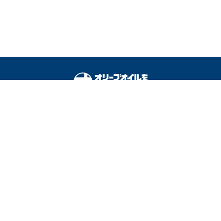
菌”だらけ！ヌメリもカビも
水垢も【ゴッソリ落とす掃
除テク】教えるから試して
みて♪
オリーブオイルをひとまわしとは
料理を安全に楽しむために
運営会社
広告掲載