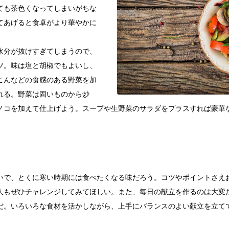
ても茶色くなってしまいがちな
てあげると食卓がより華やかに
水分が抜けすぎてしまうので、
ツ。味は塩と胡椒でもよいし、
こんなどの食感のある野菜を加
れる。野菜は固いものから炒
ノコを加えて仕上げよう。スープや生野菜のサラダをプラスすれば豪華
いで、とくに寒い時期には食べたくなる味だろう。コツやポイントさえ
人もぜひチャレンジしてみてほしい。また、毎日の献立を作るのは大変
だ。いろいろな食材を活かしながら、上手にバランスのよい献立を立て