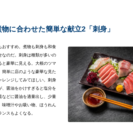
煮物に合わせた簡単な献立2「刺身」
もおすすめ。煮物も刺身も和食
せなのだ。刺身は種類が多いの
ると豪華に見える。大根のツマ
、簡単に店のような豪華な見た
ャレンジしてみてほしい。刺身
が、醤油をかけすぎると塩分を
皿などに醤油を適量出し、少量
。味噌汁やお吸い物、ほうれん
ランスもよくなる。