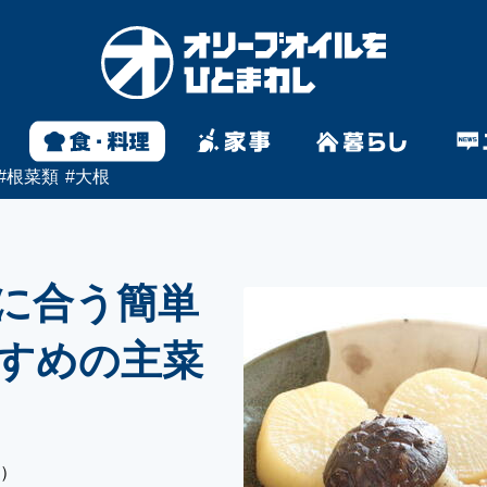
#
根菜類
#
大根
に合う簡単
すめの主菜
い）