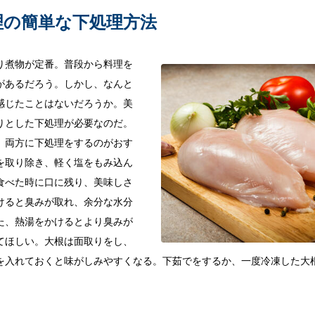
理の簡単な下処理方法
り煮物が定番。普段から料理を
があるだろう。しかし、なんと
感じたことはないだろうか。美
りとした下処理が必要なのだ。
、両方に下処理をするのがおす
を取り除き、軽く塩をもみ込ん
食べた時に口に残り、美味しさ
けると臭みが取れ、余分な水分
た、熱湯をかけるとより臭みが
てほしい。大根は面取りをし、
を入れておくと味がしみやすくなる。下茹でをするか、一度冷凍した大