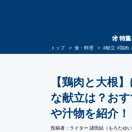
トップ
食・料理
#
献立
#
鶏肉
【鶏肉と大根】
な献立は？おす
や汁物を紹介！
投稿者：ライター 諸田結（もろたゆ