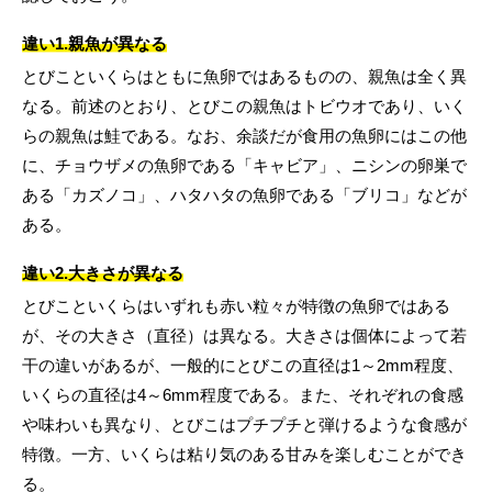
違い1.親魚が異なる
とびこといくらはともに魚卵ではあるものの、親魚は全く異
なる。前述のとおり、とびこの親魚はトビウオであり、いく
らの親魚は鮭である。なお、余談だが食用の魚卵にはこの他
に、チョウザメの魚卵である「キャビア」、ニシンの卵巣で
ある「カズノコ」、ハタハタの魚卵である「ブリコ」などが
ある。
違い2.大きさが異なる
とびこといくらはいずれも赤い粒々が特徴の魚卵ではある
が、その大きさ（直径）は異なる。大きさは個体によって若
干の違いがあるが、一般的にとびこの直径は1～2mm程度、
いくらの直径は4～6mm程度である。また、それぞれの食感
や味わいも異なり、とびこはプチプチと弾けるような食感が
特徴。一方、いくらは粘り気のある甘みを楽しむことができ
る。