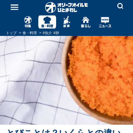
トップ
食・料理
#
魚介
#
卵
とびことは？いくらとの違い