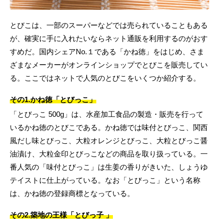
とびこは、一部のスーパーなどでは売られていることもある
が、確実に手に入れたいならネット通販を利用するのがおす
すめだ。国内シェアNo.１である「かね徳」をはじめ、さま
ざまなメーカーがオンラインショップでとびこを販売してい
る。ここではネットで人気のとびこをいくつか紹介する。
その1.かね徳「とびっこ」
「とびっこ 500g」は、水産加工食品の製造・販売を行って
いるかね徳のとびこである。かね徳では味付とびっこ、関西
風だし味とびっこ、大粒オレンジとびっこ、大粒とびっこ醤
油漬け、大粒金印とびっこなどの商品を取り扱っている。一
番人気の「味付とびっこ」は生姜の香りがきいた、しょうゆ
テイストに仕上がっている。なお「とびっこ」という名称
は、かね徳の登録商標となっている。
その2.築地の王様「とびっ子 」