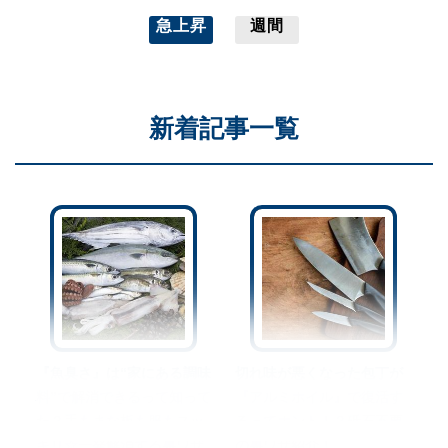
急上昇
週間
新着記事一覧
『魚臭さ』は“家にある調味
切れ味が悪くなった包丁が
料”で解消できるって知って
『アルミホイル』で復活す
た？手もまな板も服もスッ
るってホント！？砥石不要
キリ☆一発解消する裏ワザ
の裏ワザ紹介！