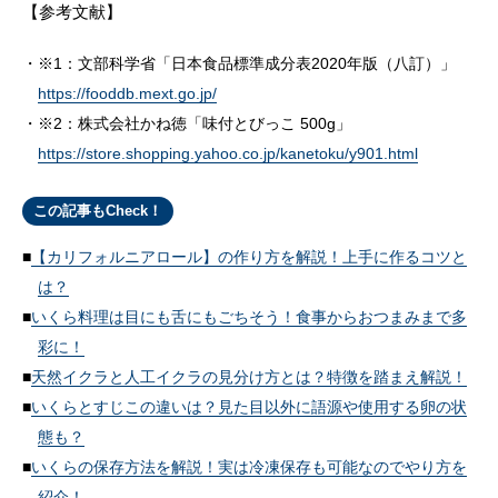
【参考文献】
※1：文部科学省「日本食品標準成分表2020年版（八訂）」
https://fooddb.mext.go.jp/
※2：株式会社かね徳「味付とびっこ 500g」
https://store.shopping.yahoo.co.jp/kanetoku/y901.html
この記事もCheck！
【カリフォルニアロール】の作り方を解説！上手に作るコツと
は？
いくら料理は目にも舌にもごちそう！食事からおつまみまで多
彩に！
天然イクラと人工イクラの見分け方とは？特徴を踏まえ解説！
いくらとすじこの違いは？見た目以外に語源や使用する卵の状
態も？
いくらの保存方法を解説！実は冷凍保存も可能なのでやり方を
紹介！