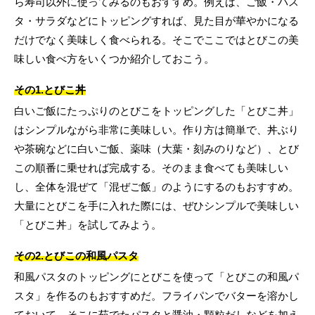
ら寿司以外に使ってみるのもおすすめ。例えば、ご飯・パス
タ・サラダなどにトッピングすれば、見た目が華やかになる
だけでなく美味しく食べられる。そこでここではとびこの美
味しい食べ方をいくつか紹介しておこう。
その1.とびこ丼
白いご飯にたっぷりのとびこをトッピングした「とびこ丼」
はシンプルながら非常に美味しい。作り方は簡単で、丼ぶり
や茶碗などに白いご飯、薬味（大葉・刻みのりなど）、とび
この順番に乗せれば完成する。そのまま食べても美味しい
し、全体を混ぜて「混ぜご飯」のようにするのもおすすめ。
大量にとびこを手に入れた際には、ぜひシンプルで美味しい
「とびこ丼」を試してみよう。
その2.とびこの和風パスタ
和風パスタのトッピングにとびこを使って「とびこの和風パ
スタ」を作るのもおすすめだ。フライパンでバターを溶かし
ておいて、そこに茹でたパスタと醤油・顆粒だしなどを加え