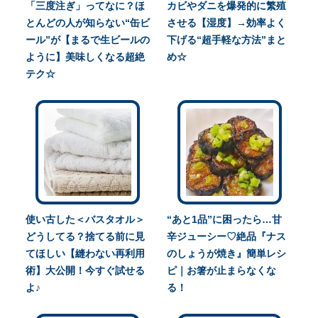
「三度注ぎ」ってなに？ほ
カビやダニを爆発的に繁殖
とんどの人が知らない“缶ビ
させる【湿度】→効率よく
ール”が【まるで生ビールの
下げる“超手軽な方法”まと
ように】美味しくなる超絶
め☆
テク☆
使い古した＜バスタオル＞
“あと1品”に困ったら…甘
どうしてる？捨てる前に見
辛ジューシー♡絶品『ナス
てほしい【縫わない再利用
のしょうが焼き』簡単レシ
術】大公開！今すぐ試せる
ピ｜お箸が止まらなくな
よ♪
る！