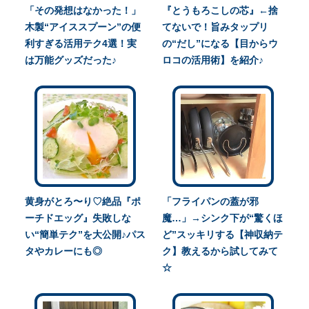
「その発想はなかった！」
『とうもろこしの芯』←捨
木製“アイススプーン”の便
てないで！旨みタップリ
利すぎる活用テク4選！実
の“だし”になる【目からウ
は万能グッズだった♪
ロコの活用術】を紹介♪
黄身がとろ〜り♡絶品『ポ
「フライパンの蓋が邪
ーチドエッグ』失敗しな
魔…」→シンク下が“驚くほ
い“簡単テク”を大公開♪パス
ど”スッキリする【神収納テ
タやカレーにも◎
ク】教えるから試してみて
☆