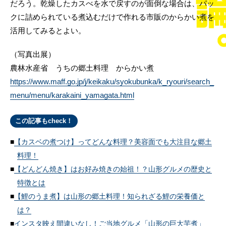
だろう。乾燥したカスべを水で戻すのが面倒な場合は、パッ
クに詰められている煮込むだけで作れる市販のからかい煮を
活用してみるとよい。
（写真出展）
農林水産省 うちの郷土料理 からかい煮
https://www.maff.go.jp/j/keikaku/syokubunka/k_ryouri/search_
menu/menu/karakaini_yamagata.html
この記事もcheck！
【カスベの煮つけ】ってどんな料理？美容面でも大注目な郷土
料理！
【どんどん焼き】はお好み焼きの始祖！？山形グルメの歴史と
特徴とは
【鯉のうま煮】は山形の郷土料理！知られざる鯉の栄養価と
は？
インスタ映え間違いなし！ご当地グルメ「山形の巨大芋煮」