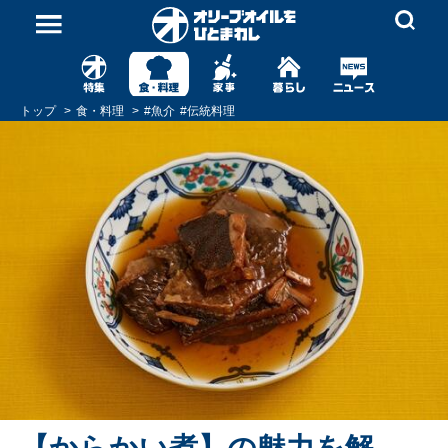
トップ
食・料理
#
魚介
#
伝統料理
【からかい煮】の魅力を解