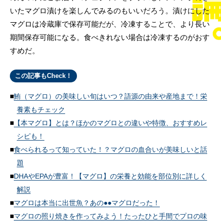
いたマグロ漬けを楽しんでみるのもいいだろう。漬けにした
マグロは冷蔵庫で保存可能だが、冷凍することで、より長い
期間保存可能になる。食べきれない場合は冷凍するのがおす
すめだ。
この記事もCheck！
鮪（マグロ）の美味しい旬はいつ？語源の由来や産地まで！栄
養素もチェック
【本マグロ】とは？ほかのマグロとの違いや特徴、おすすめレ
シピも！
食べられるって知っていた！？マグロの血合いが美味しいと話
題
DHAやEPAが豊富！【マグロ】の栄養と効能を部位別に詳しく
解説
マグロは本当に出世魚？あの●●マグロだった！
マグロの照り焼きを作ってみよう！たったひと手間でプロの味