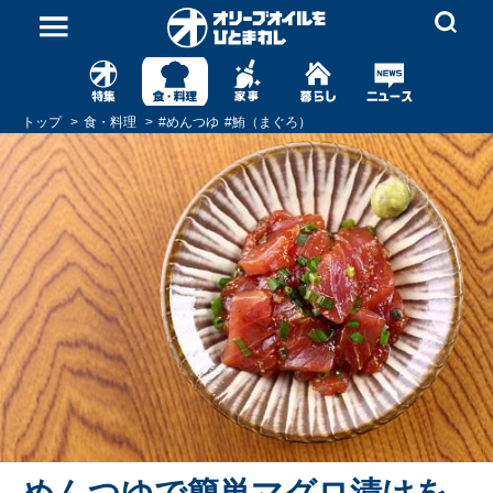
トップ
食・料理
#
めんつゆ
#
鮪（まぐろ）
めんつゆで簡単マグロ漬けを