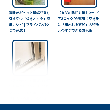
旨味がギュッと濃縮♡香り
【玄関の防犯対策】は“1ド
引き立つ『焼きオクラ』簡
ア2ロック”が常識！空き巣
単レシピ｜フライパンひと
に『狙われる玄関』の特徴
つで完成！
と今すぐできる防犯術！
＜窓のサッシ＞黒ずみや泥
汚れ放置してない？100均
グッズで【驚くほどスッキ
リ】落ちる裏ワザ公開☆