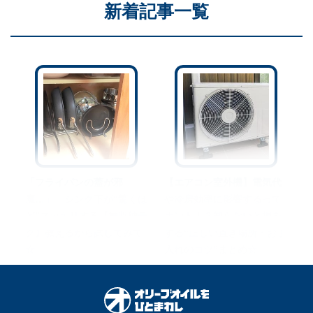
新着記事一覧
「フライパンの蓋が邪
【エアコン室外機】電気代
魔…」→シンク下が“驚くほ
や冷房効率に影響するって
ど”スッキリする【神収納テ
ホント！？知らないと損を
ク】教えるから試してみて
する“正しい置き場所・お手
☆
入れのコツ”まとめ☆