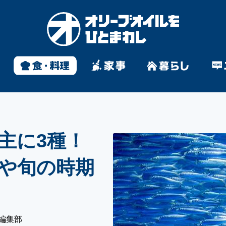
）
主に3種！
や旬の時期
編集部