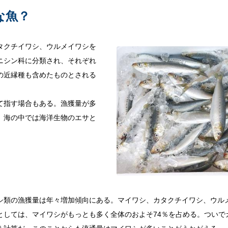
な魚？
タクチイワシ、ウルメイワシを
ニシン科に分類され、それぞれ
の近縁種も含めたものとされる
て指す場合もある。漁獲量が多
、海の中では海洋生物のエサと
シ類の漁獲量は年々増加傾向にある。マイワシ、カタクチイワシ、ウル
。内訳としては、マイワシがもっとも多く全体のおよそ74％を占める。つい