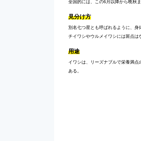
全国的には、この6月以降から晩秋
見分け方
別名七つ星とも呼ばれるように、身
チイワシやウルメイワシには斑点は
用途
イワシは、リーズナブルで栄養満点
ある。