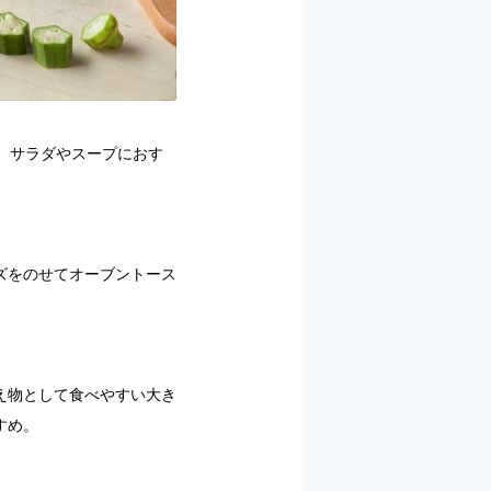
、サラダやスープにおす
ズをのせてオーブントース
え物として食べやすい大き
すめ。