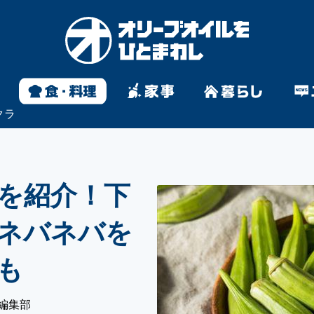
クラ
を紹介！下
ネバネバを
も
編集部