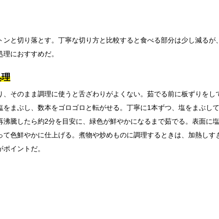
トンと切り落とす。丁寧な切り方と比較すると食べる部分は少し減るが
処理におすすめだ。
処理
り、そのまま調理に使うと舌ざわりがよくない。茹でる前に板ずりをし
塩をまぶし、数本をゴロゴロと転がせる。丁寧に1本ずつ、塩をまぶし
再沸騰したら約2分を目安に、緑色が鮮やかになるまで茹でる。表面に
って色鮮やかに仕上げる。煮物や炒めものに調理するときは、加熱しす
がポイントだ。