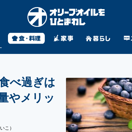
ー
食べ過ぎは
量やメリッ
あいこ）