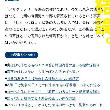
「アサクサノリ」が海苔の種類であり、今では東京の浅草で
はなく、九州の有明海の一部で養殖されているという事実
に、「目からウロコ」状態の人も多いのでは。普段、種類や
産地にこだわって選ぶことのない海苔だが、この機会に「こ
の海苔はどこで養殖された何海苔か？」と思いを馳せてみて
はいかがだろうか。
この記事もCheck！
実は似て非なるもの！？海苔と韓国海苔の違いを徹底深掘り
海苔だけじゃない！もりそばとざるそばの違い
お弁当派必見！【海苔】の種類と正しい選び方
2月6日は海苔の日！その由来や海苔の栄養素・出来方に迫る！
白米のお供にピッタリ！【海苔】のカロリーと糖質量を解説
知らないと後悔する！海苔の正しい保存方法
パリパリ海苔としっかりした海苔の違いは何？海苔のあれこれ