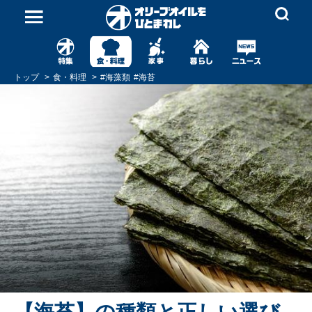
トップ
食・料理
#
海藻類
#
海苔
【海苔】の種類と正しい選び