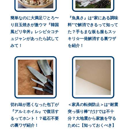
簡単なのに大満足♡とろ〜
『魚臭さ』は“家にある調味
り目玉焼きが激ウマ『韓国
料”で解消できるって知って
風ピリ辛丼』レシピ☆コチ
た？手もまな板も服もスッ
ュジャンがあったら試して
キリ☆一発解消する裏ワザ
みて！
を紹介！
切れ味が悪くなった包丁が
＜家具の転倒防止＞は“耐震
『アルミホイル』で復活す
突っ張り棒”だけでは不十
るってホント！？砥石不要
分？大地震から家族を守る
の裏ワザ紹介！
ために【知っておくべき】