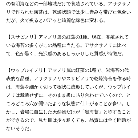
の有明海などの一部地域だけで養殖されている。アサクサノ
リで作られた海苔は、乾燥状態では少し赤みを帯びた色合い
だが、火で炙るとパアッと綺麗な緑色に変わる。
【スサビノリ】アマノリ属の紅藻の1種。現在、養殖されて
いる海苔の多くがこの品種に当たる。アサクサノリに比べ
て、色が黒く、光沢感のあるしっかりした質感が特徴だ。
【ウップルイノリ】アマノリ属の紅藻の1種で、岩海苔の代
表的な品種。アサクサノリやスサビノリで乾燥海苔を作る時
は、海藻を細かく切って板状に成形していくが、ウップルイ
ノリは裁断せずに、そのまま板に貼り合わせていくので、と
ころどころ穴が開いたような状態に仕上がることが多い。し
かし、岩場に自生した天然物だけが「岩海苔」と称すること
ができるので、見た目は少々粗くても、品質には全く問題が
ないそうだ。