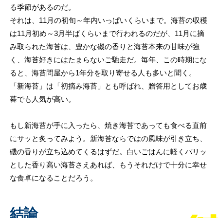
る季節があるのだ。
それは、11月の初旬～年内いっぱいくらいまで。海苔の収穫
は11月初め～3月半ばくらいまで行われるのだが、11月に摘
み取られた海苔は、豊かな磯の香りと海苔本来の甘味が強
く、海苔好きにはたまらないご馳走だ。毎年、この時期にな
ると、海苔問屋から1年分を取り寄せる人も多いと聞く。
「新海苔」は「初摘み海苔」とも呼ばれ、贈答用としてお歳
暮でも人気が高い。
もし新海苔が手に入ったら、焼き海苔であっても食べる直前
にサッと炙ってみよう。新海苔ならではの風味が引き立ち、
磯の香りが立ち込めてくるはずだ。白いごはんに軽くパリッ
とした香り高い海苔さえあれば、もうそれだけで十分に幸せ
な食卓になることだろう。
結論