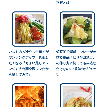
正解とは
いつもの＜冷やし中華＞が
短時間で完成！つい手が伸
ワンランクアップ！真似し
びる絶品『ピリ辛浅漬け』
たくなる『ちょい足しアレ
の作り方☆切ってもみ込む
ンジ』大公開☆激ウマだか
だけなのに“旨味”がギュッ
ら試してみて♪
♡