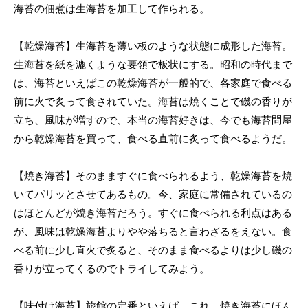
海苔の佃煮は生海苔を加工して作られる。
【乾燥海苔】生海苔を薄い板のような状態に成形した海苔。
生海苔を紙を漉くような要領で板状にする。昭和の時代まで
は、海苔といえばこの乾燥海苔が一般的で、各家庭で食べる
前に火で炙って食されていた。海苔は焼くことで磯の香りが
立ち、風味が増すので、本当の海苔好きは、今でも海苔問屋
から乾燥海苔を買って、食べる直前に炙って食べるようだ。
【焼き海苔】そのまますぐに食べられるよう、乾燥海苔を焼
いてパリッとさせてあるもの。今、家庭に常備されているの
はほとんどが焼き海苔だろう。すぐに食べられる利点はある
が、風味は乾燥海苔よりやや落ちると言わざるをえない。食
べる前に少し直火で炙ると、そのまま食べるよりは少し磯の
香りが立ってくるのでトライしてみよう。
【味付け海苔】旅館の定番といえば、これ。焼き海苔にほん