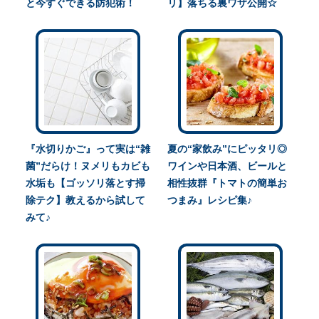
と今すぐできる防犯術！
リ】落ちる裏ワザ公開☆
『水切りかご』って実は“雑
夏の“家飲み”にピッタリ◎
菌”だらけ！ヌメリもカビも
ワインや日本酒、ビールと
水垢も【ゴッソリ落とす掃
相性抜群『トマトの簡単お
除テク】教えるから試して
つまみ』レシピ集♪
みて♪