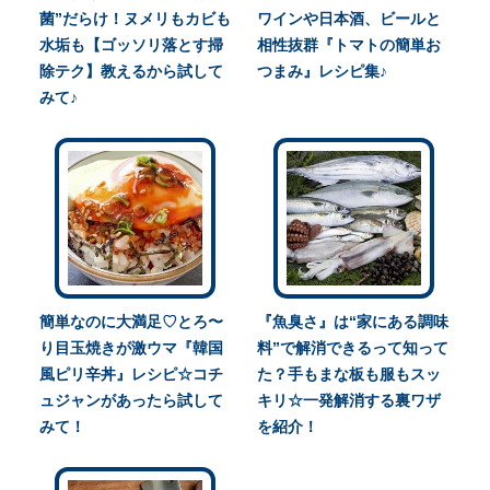
菌”だらけ！ヌメリもカビも
ワインや日本酒、ビールと
水垢も【ゴッソリ落とす掃
相性抜群『トマトの簡単お
除テク】教えるから試して
つまみ』レシピ集♪
みて♪
簡単なのに大満足♡とろ〜
『魚臭さ』は“家にある調味
り目玉焼きが激ウマ『韓国
料”で解消できるって知って
風ピリ辛丼』レシピ☆コチ
た？手もまな板も服もスッ
ュジャンがあったら試して
キリ☆一発解消する裏ワザ
みて！
を紹介！