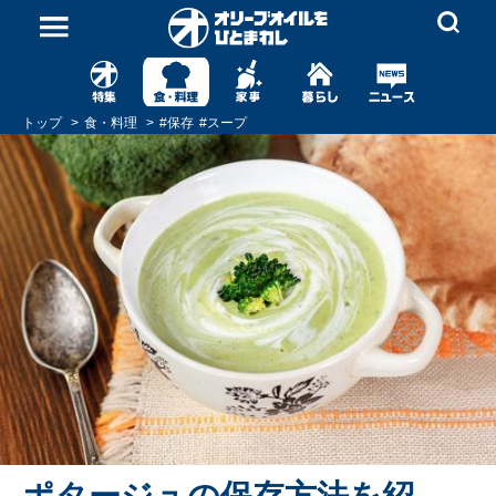
トップ
食・料理
#
保存
#
スープ
ポタージュの保存方法を紹