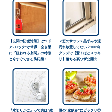
【玄関の防犯対策】は“1ド
＜窓のサッシ＞黒ずみや泥
ア2ロック”が常識！空き巣
汚れ放置してない？100均
に『狙われる玄関』の特徴
グッズで【驚くほどスッキ
と今すぐできる防犯術！
リ】落ちる裏ワザ公開☆
『水切りかご』って実は“雑
夏の“家飲み”にピッタリ◎