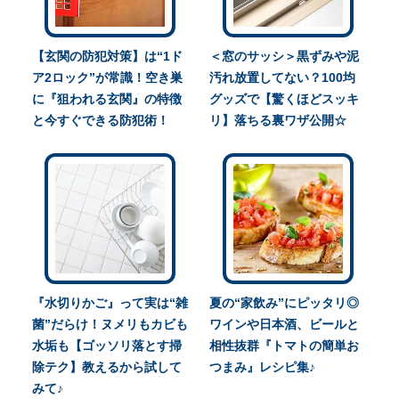
【玄関の防犯対策】は“1ド
＜窓のサッシ＞黒ずみや泥
ア2ロック”が常識！空き巣
汚れ放置してない？100均
に『狙われる玄関』の特徴
グッズで【驚くほどスッキ
と今すぐできる防犯術！
リ】落ちる裏ワザ公開☆
『水切りかご』って実は“雑
夏の“家飲み”にピッタリ◎
菌”だらけ！ヌメリもカビも
ワインや日本酒、ビールと
水垢も【ゴッソリ落とす掃
相性抜群『トマトの簡単お
除テク】教えるから試して
つまみ』レシピ集♪
みて♪