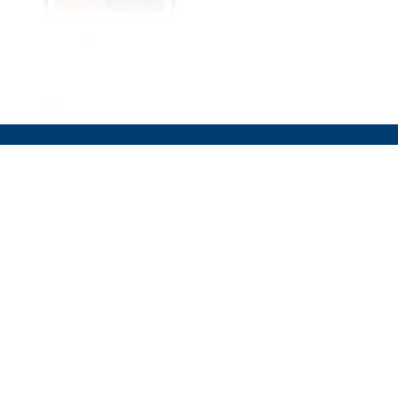
切れ味が悪くなった包丁が
『アルミホイル』で復活す
るってホント！？砥石不要
の裏ワザ紹介！
オリーブオイルをひとまわしとは
料理を安全に楽しむために
運営会社