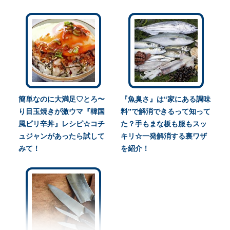
簡単なのに大満足♡とろ〜
『魚臭さ』は“家にある調味
り目玉焼きが激ウマ『韓国
料”で解消できるって知って
風ピリ辛丼』レシピ☆コチ
た？手もまな板も服もスッ
ュジャンがあったら試して
キリ☆一発解消する裏ワザ
みて！
を紹介！