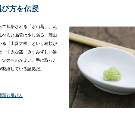
選び方を伝授
って栽培される「水山葵」、流
比べると品質は少し劣る「陸山
いる「山葵大根」という種類が
は、中太な茎、みずみずしい鮮
一定のものがよい。手に取った
が凝縮している証拠だ。
種類と選び方