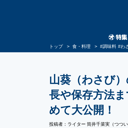
トップ
食・料理
#
調味料
#
わ
山葵（わさび）
長や保存方法ま
めて大公開！
投稿者：ライター 筒井千菜実（つつ