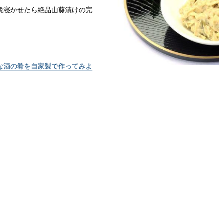
晩寝かせたら絶品山葵漬けの完
な酒の肴を自家製で作ってみよ