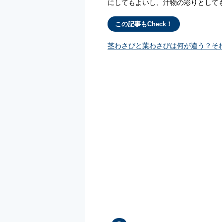
にしてもよいし、汁物の彩りとして
この記事もCheck！
茎わさびと葉わさびは何が違う？そ