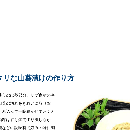
タリな山葵漬けの作り方
使うのは茎部分、サブ食材のキ
山葵の汚れをきれいに取り除
もみ込んで一晩寝かせておくと
酒粕はすり鉢ですり潰しなが
糖などの調味料で好みの味に調