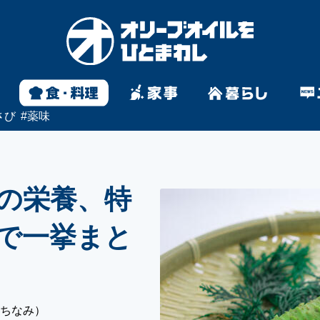
さび
#
薬味
の栄養、特
で一挙まと
いちなみ）