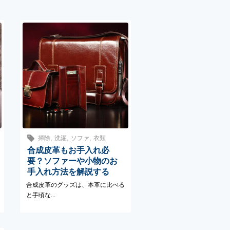
,
,
,
掃除
洗濯
ソファ
衣類
合成皮革もお手入れ必
要？ソファーや小物のお
手入れ方法を解説する
合成皮革のグッズは、本革に比べる
と手頃な...