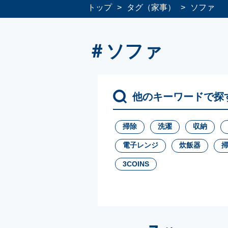
トップ
タグ（家事）
ソファ
＃ソファ
他のキーワードで探
掃除
洗濯
収納
電子レンジ
炊飯器
3COINS