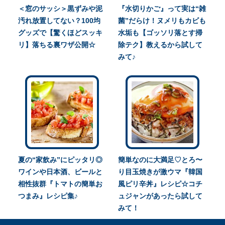
＜窓のサッシ＞黒ずみや泥
『水切りかご』って実は“雑
汚れ放置してない？100均
菌”だらけ！ヌメリもカビも
グッズで【驚くほどスッキ
水垢も【ゴッソリ落とす掃
リ】落ちる裏ワザ公開☆
除テク】教えるから試して
みて♪
夏の“家飲み”にピッタリ◎
簡単なのに大満足♡とろ〜
ワインや日本酒、ビールと
り目玉焼きが激ウマ『韓国
相性抜群『トマトの簡単お
風ピリ辛丼』レシピ☆コチ
つまみ』レシピ集♪
ュジャンがあったら試して
みて！