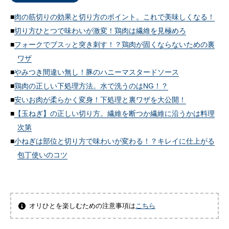
肉の筋切りの効果と切り方のポイント。これで美味しくなる！
切り方ひとつで味わいが激変！鶏肉は繊維を見極めろ
フォークでブスッと突き刺す！？鶏肉が固くならないための裏
ワザ
やみつき間違い無し！豚のハニーマスタードソース
鶏肉の正しい下処理方法。水で洗うのはNG！？
安いお肉が柔らかく変身！下処理と裏ワザを大公開！
【玉ねぎ】の正しい切り方。繊維を断つか繊維に沿うかは料理
次第
小ねぎは部位と切り方で味わいが変わる！？キレイに仕上がる
包丁使いのコツ
オリひとを楽しむための注意事項は
こちら