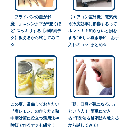
「フライパンの蓋が邪
【エアコン室外機】電気代
魔…」→シンク下が“驚くほ
や冷房効率に影響するって
ど”スッキリする【神収納テ
ホント！？知らないと損を
ク】教えるから試してみて
する“正しい置き場所・お手
☆
入れのコツ”まとめ☆
この夏、常備しておきたい
「朝、口臭が気になる…」
『塩レモン』の作り方☆熱
という人！“簡単にでき
中症対策に役立つ活用法や
る”予防法＆解消法を教える
時短で作るテクも紹介！
から試してみて♪