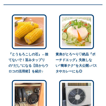
『とうもろこしの芯』←捨
黄身がとろ〜り♡絶品『ポ
てないで！旨みタップリ
ーチドエッグ』失敗しな
の“だし”になる【目からウ
い“簡単テク”を大公開♪パス
ロコの活用術】を紹介♪
タやカレーにも◎