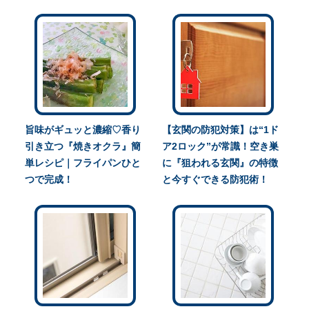
旨味がギュッと濃縮♡香り
【玄関の防犯対策】は“1ド
引き立つ『焼きオクラ』簡
ア2ロック”が常識！空き巣
単レシピ｜フライパンひと
に『狙われる玄関』の特徴
つで完成！
と今すぐできる防犯術！