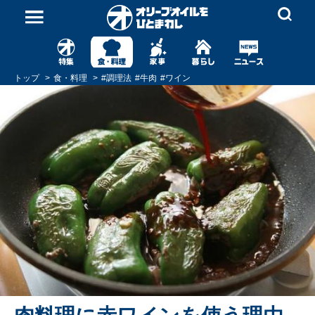
トップ
食・料理
#
調理法
#
牛肉
#
ワイン