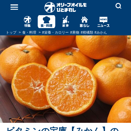
トップ
食・料理
#
栄養・カロリー
#
果物
#
柑橘類
#
みかん
ビタミンの宝庫【みかん】の