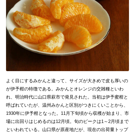
よく目にするみかんと違って、サイズが大きめで皮も厚いの
が伊予柑の特徴である。みかんとオレンジの交雑種といわ
れ、明治時代に山口県萩市で発見された。当初は伊予蜜柑と
呼ばれていたが、温州みかんと区別がつきにくいことから、
1930年に伊予柑となった。11月下旬頃から収穫が始まり、市
場に出回りはじめるのは12月頃。旬のピークは1～2月頃まで
といわれている。山口県が原産地だが、現在の出荷量トップ