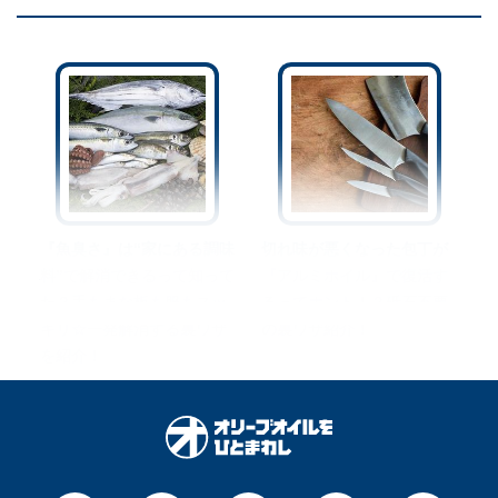
『魚臭さ』は“家にある調味
切れ味が悪くなった包丁が
料”で解消できるって知って
『アルミホイル』で復活す
た？手もまな板も服もスッ
るってホント！？砥石不要
キリ☆一発解消する裏ワザ
の裏ワザ紹介！
を紹介！