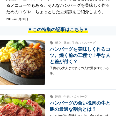
るメニューでもある。そんなハンバーグを美味しく作る
ためのコツや、ちょっとした豆知識をご紹介しよう。
2019年5月30日
▼この特集の記事はこちら▼
,
,
,
献立
豚肉
牛肉
ハンバーグ
ハンバーグを美味しく作るコ
ツ。焼く前の工程で上手な人
と差が付く？
子供から大人まで多くの人に愛されている
洋...
,
,
豚肉
牛肉
ハンバーグ
ハンバーグの合い挽肉の牛と
豚の最適な割合とは？
ハンバーグの美味しさには、合い挽肉の比