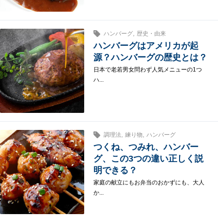
,
ハンバーグ
歴史・由来
ハンバーグはアメリカが起
源？ハンバーグの歴史とは？
日本で老若男女問わず人気メニューの1つ
ハ...
,
,
調理法
練り物
ハンバーグ
つくね、つみれ、ハンバー
グ、この3つの違い正しく説
明できる？
家庭の献立にもお弁当のおかずにも、大人
か...