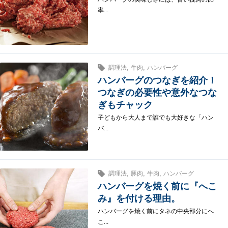
率...
,
,
調理法
牛肉
ハンバーグ
ハンバーグのつなぎを紹介！
つなぎの必要性や意外なつな
ぎもチャック
子どもから大人まで誰でも大好きな「ハン
バ...
,
,
,
調理法
豚肉
牛肉
ハンバーグ
ハンバーグを焼く前に『へこ
み』を付ける理由。
ハンバーグを焼く前にタネの中央部分にへ
こ...