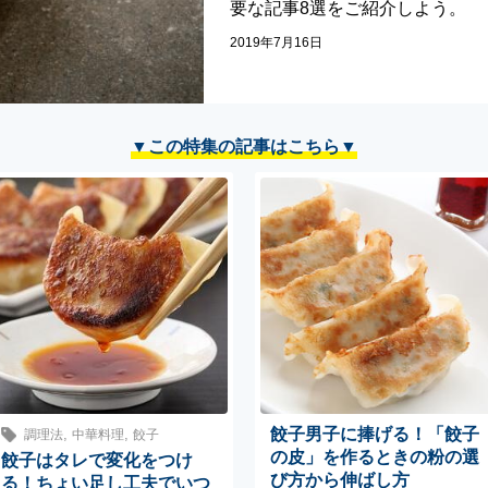
要な記事8選をご紹介しよう。
2019年7月16日
▼この特集の記事はこちら▼
餃子男子に捧げる！「餃子
,
,
調理法
中華料理
餃子
の皮」を作るときの粉の選
餃子はタレで変化をつけ
び方から伸ばし方
る！ちょい足し工夫でいつ