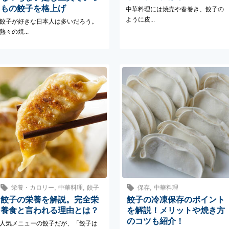
もの餃子を格上げ
中華料理には焼売や春巻き、餃子の
ように皮...
餃子が好きな日本人は多いだろう。
熱々の焼...
,
,
,
栄養・カロリー
中華料理
餃子
保存
中華料理
餃子の栄養を解説。完全栄
餃子の冷凍保存のポイント
養食と言われる理由とは？
を解説！メリットや焼き方
のコツも紹介！
人気メニューの餃子だが、「餃子は