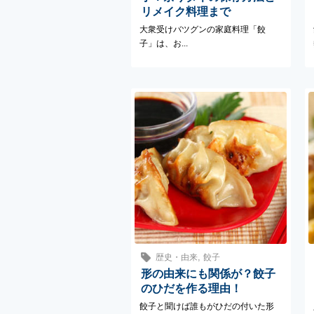
リメイク料理まで
大衆受けバツグンの家庭料理「餃
子」は、お...
,
歴史・由来
餃子
形の由来にも関係が？餃子
のひだを作る理由！
餃子と聞けば誰もがひだの付いた形