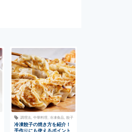
,
,
,
調理法
中華料理
冷凍食品
餃子
冷凍餃子の焼き方を紹介！
手作りにも使えるポイント