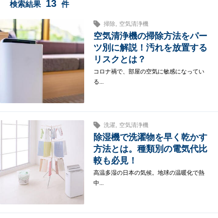
13
検索結果
件
,
掃除
空気清浄機
空気清浄機の掃除方法をパー
ツ別に解説！汚れを放置する
リスクとは？
コロナ禍で、部屋の空気に敏感になってい
る...
,
洗濯
空気清浄機
除湿機で洗濯物を早く乾かす
方法とは。種類別の電気代比
較も必見！
高温多湿の日本の気候。地球の温暖化で熱
中...