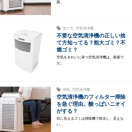
因...
,
捨て方
空気清浄機
不要な空気清浄機の正しい捨
て方知ってる？粗大ゴミ？不
燃ゴミ？
空気をきれいに保つ空気清浄機は、家庭で
欠...
,
掃除
空気清浄機
空気清浄機のフィルター掃除
を急ぐ理由。酸っぱいニオイ
がする？
目に見えるゴミは掃除機で除去し、見えな
い...