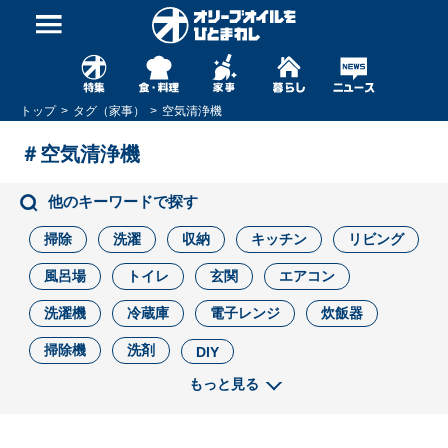
トップ
タグ（家事）
空気清浄機
＃空気清浄機
他のキーワードで探す
掃除
洗濯
収納
キッチン
リビング
風呂場
トイレ
玄関
エアコン
洗濯機
冷蔵庫
電子レンジ
炊飯器
掃除機
洗剤
DIY
もっと見る