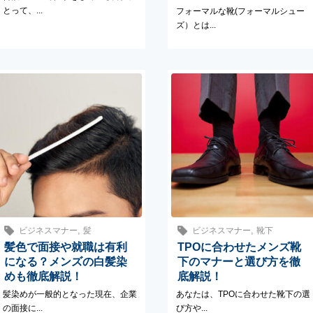
とって、...
フォーマルな靴(フォーマルシュー
ズ）とは...
,
,
ビジネスマナー
髪
ビジネスマナー
靴下
髪色で面接や就職は有利
TPOに合わせたメンズ靴
になる？メンズの白髪染
下のマナーと選び方を徹
めも徹底解説！
底解説！
髪染めが一般的となった現在、企業
あなたは、TPOに合わせた靴下の選
の面接に...
び方や...