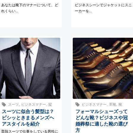
あなたは靴下のマナーについて、ど
ビジネスシーンでジャケットにスニ
れくらい...
ーカーを...
,
,
,
,
スーツ
ビジネスマナー
髪
ビジネスマナー
革靴
靴
スーツに似合う髪型は？
フォーマルシューズって
ビシッときまるメンズヘ
どんな靴？ビジネスや冠
アスタイルを紹介
婚葬祭に適した靴の選び
方
普段スーツで仕事をしている男性に