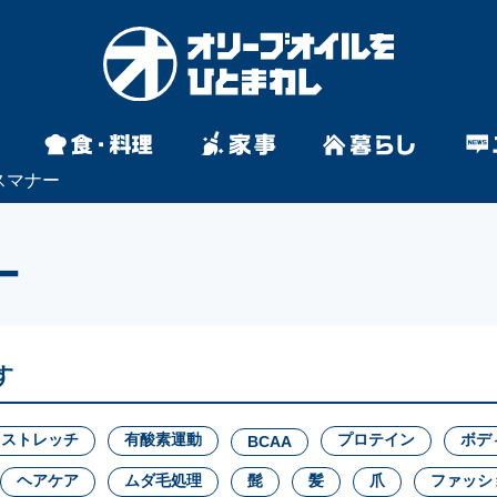
スマナー
ー
す
ストレッチ
有酸素運動
プロテイン
ボデ
BCAA
ヘアケア
ムダ毛処理
髭
髪
爪
ファッシ