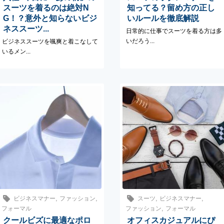
スーツを着るのは絶対N
知ってる？留め方の正し
G！？意外と知らないビジ
いルールを徹底解説
ネススーツ...
日常的に仕事でスーツを着る方は多
いだろう...
ビジネススーツを颯爽と着こなして
いるメン...
,
,
,
,
ビジネスマナー
ファッション
スーツ
ビジネスマナー
,
フォーマル
ファッション
フォーマル
クールビズに最適なポロ
オフィスカジュアルにぴ